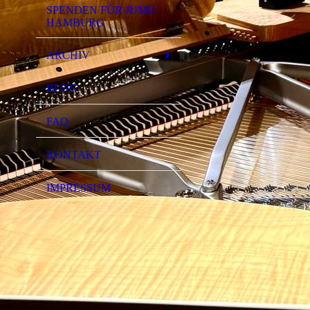
SPENDEN FÜR JUMU
HAMBURG
ARCHIV
BLOG
FAQ
KONTAKT
IMPRESSUM