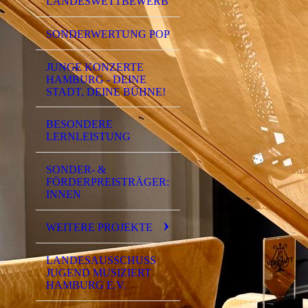
LANDESWETTBEWERB
SONDERWERTUNG POP
JUNGE KONZERTE
HAMBURG - DEINE
STADT, DEINE BÜHNE!
BESONDERE
LERNLEISTUNG
SONDER- &
FÖRDERPREISTRÄGER:
INNEN
WEITERE PROJEKTE
LANDESAUSSCHUSS
JUGEND MUSIZIERT
HAMBURG E.V.